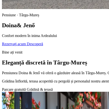
Pensiune · Târgu-Mureș
Doina
& Jenő
Confort modern în inima Ardealului
Rezervați acum
Descoperă
Bine ați venit
Eleganță discretă în Târgu-Mureș
Pensiunea Doina & Jenő vă oferă o găzduire aleasă în Târgu-Mureș. C
Grădina înflorită, terasa acoperită cu pergolă și personalul nostru atent
Parcare gratuită
Grădină & terasă