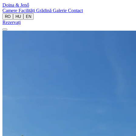
Doina
& Jenő
Camere
Facilități
Grădină
Galerie
Contact
RO
HU
EN
Rezervați